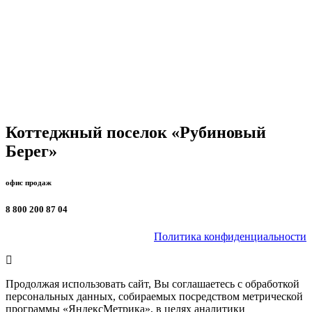
КП «Рубиновый Берег» | 121 кв.м на 3.0 сот.
Площадь дома
121
Площадь участка
3
Коттеджный поселок «Рубиновый
Берег»
офис продаж
8 800 200 87 04
Политика конфиденциальности
Продолжая использовать сайт, Вы соглашаетесь с обработкой
персональных данных, собираемых посредством метрической
программы «ЯндексМетрика», в целях аналитики